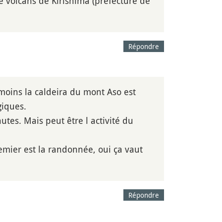
e volcans de Kirishima (préfecture de
Répondre
anmoins la caldeira du mont Aso est
giques.
utes. Mais peut être l activité du
emier est la randonnée, oui ça vaut
Répondre