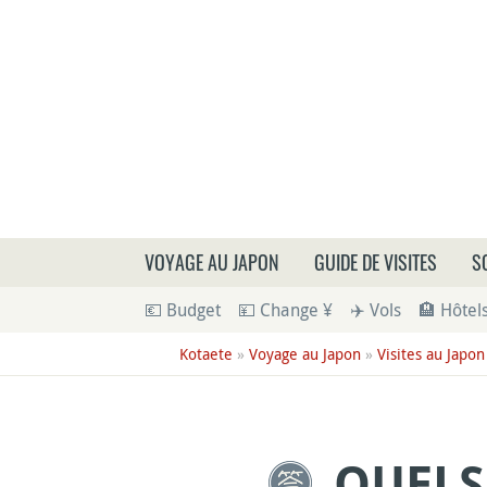
Que
VOYAGE AU JAPON
GUIDE DE VISITES
S
💶 Budget
💴 Change ¥
✈️ Vols
🏨 Hôtel
Kotaete
»
Voyage au Japon
»
Visites au Japon
QUELS