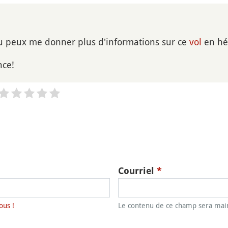
tu peux me donner plus d'informations sur ce
vol
en hél
nce!
Courriel
*
ous !
Le contenu de ce champ sera main