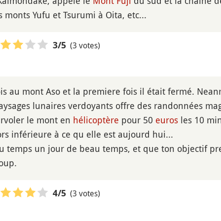
e Kaimondake, appelé le
Mont Fuji
du sud et la chaîne d
 monts Yufu et Tsurumi à Oita, etc...
(3 votes)
3
/5
fois au mont Aso et la premiere fois il était fermé. Ne
aysages lunaires verdoyants offre des randonnées ma
survoler le mont en
hélicoptère
pour 50
euros
les 10 min
ors inférieure à ce qu elle est aujourd hui...
du temps un jour de beau temps, et que ton objectif pr
oup.
(3 votes)
4
/5