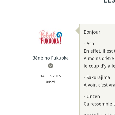
LE
Bonjour,
- Aso
En effet, il es
Béné no Fukuoka
A moins d'être
le coup d'y all
14 juin 2015
- Sakurajima
04:25
A voir, c'est v
- Unzen
Ca ressemble 