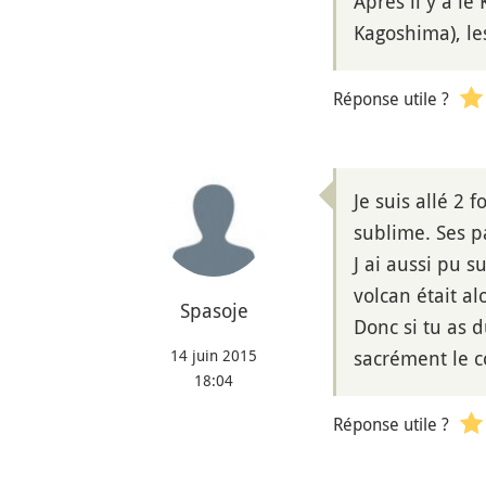
Après il y a l
Kagoshima), les
Réponse utile ?
Je suis allé 2 
sublime. Ses p
J ai aussi pu 
volcan était al
Spasoje
Donc si tu as 
14 juin 2015
sacrément le c
18:04
Réponse utile ?