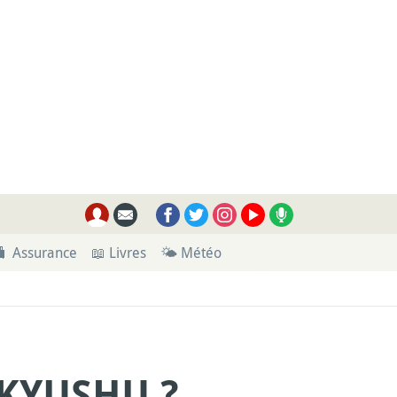
🧳 Assurance
📖 Livres
🌤 Météo
 KYUSHU ?