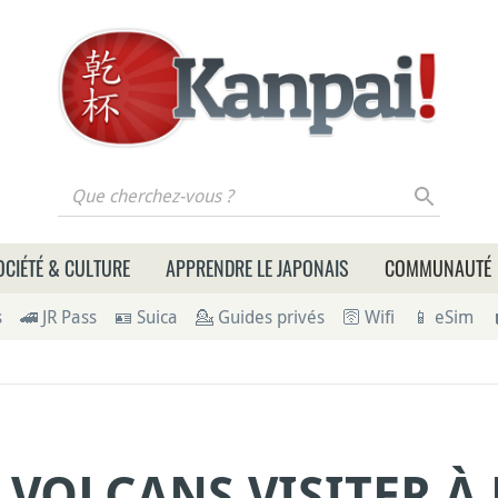
 cherchez-vous ?
OCIÉTÉ & CULTURE
APPRENDRE LE JAPONAIS
COMMUNAUTÉ
s
🚄 JR Pass
🪪 Suica
💁 Guides privés
🛜 Wifi
📱 eSim
 VOLCANS VISITER À