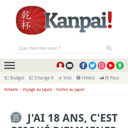
Que cherchez-vous ?
💶 Budget
💴 Change ¥
✈️ Vols
🏨 Hôtels
🚄 JR Pass
🪪
Kotaete
»
Voyage au Japon
»
Visites au Japon
J'AI 18 ANS, C'EST