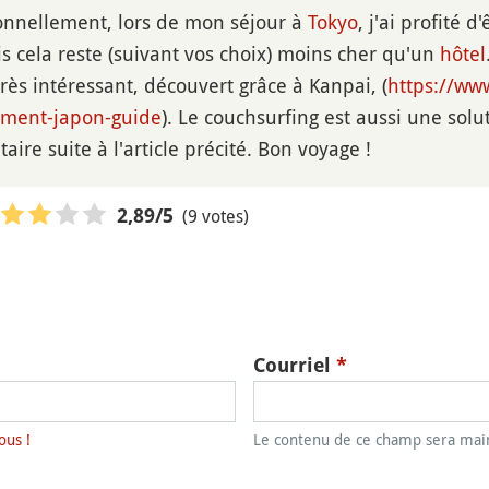
onnellement, lors de mon séjour à
Tokyo
, j'ai profité d
is cela reste (suivant vos choix) moins cher qu'un
hôtel
rès intéressant, découvert grâce à Kanpai, (
https://ww
ment-japon-guide
). Le couchsurfing est aussi une solu
aire suite à l'article précité. Bon voyage !
(9 votes)
2,89
/5
Courriel
*
ous !
Le contenu de ce champ sera main