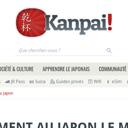
 cherchez-vous ?
OCIÉTÉ & CULTURE
APPRENDRE LE JAPONAIS
COMMUNAUTÉ
s
🚄 JR Pass
🪪 Suica
💁 Guides privés
🛜 Wifi
📱 eSim
u Japon
ENT AU JAPON LE M