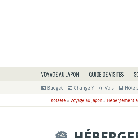
Que
VOYAGE AU JAPON
GUIDE DE VISITES
S
💶 Budget
💴 Change ¥
✈️ Vols
🏨 Hôtel
Kotaete
»
Voyage au Japon
»
Hébergement a
HÉBERGEM