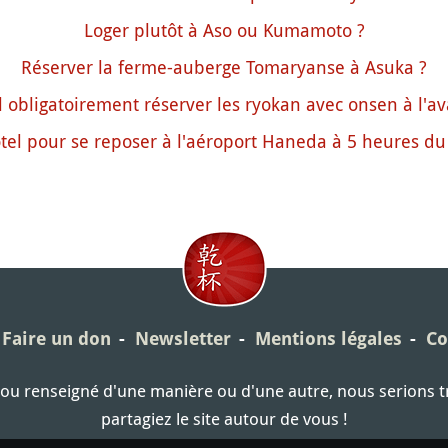
Loger plutôt à Aso ou Kumamoto ?
Réserver la ferme-auberge Tomaryanse à Asuka ?
l obligatoirement réserver les ryokan avec onsen à l'a
tel pour se reposer à l'aéroport Haneda à 5 heures du
Faire un don
Newsletter
Mentions légales
Co
é ou renseigné d'une manière ou d'une autre, nous serions 
partagiez le site autour de vous !