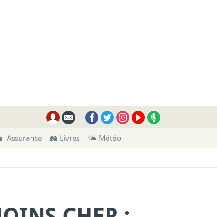
🧳 Assurance
📖 Livres
🌤 Météo
OINS CHER :