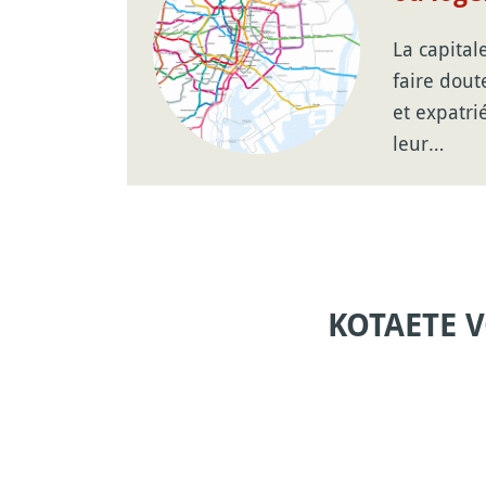
La capital
faire dout
et expatri
leur…
KOTAETE 