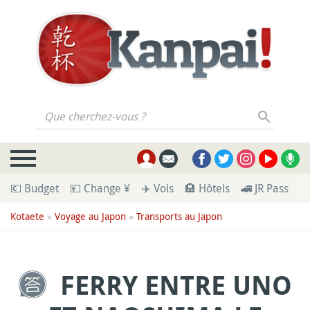
Que cherchez-vous ?
💶 Budget
💴 Change ¥
✈️ Vols
🏨 Hôtels
🚄 JR Pass
🪪
Kotaete
»
Voyage au Japon
»
Transports au Japon
FERRY ENTRE UNO