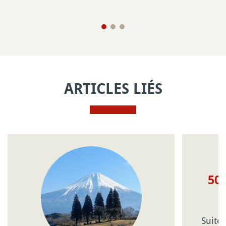
ARTICLES LIÉS
50 
Suite 