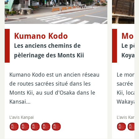
Kumano Kodo
Mon
Les anciens chemins de
Le pè
pèlerinage des Monts Kii
Koyas
Kumano Kodo est un ancien réseau
Le mont
de routes sacrées situé dans les
sacrée d
Monts Kii, au sud d'Osaka dans le
Kii, loca
Kansai…
Wakaya
L'avis Kanpai
L'avis Kanp