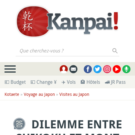
Que cherchez-vous ?
💶 Budget
💴 Change ¥
✈️ Vols
🏨 Hôtels
🚄 JR Pass
🪪
Kotaete
»
Voyage au Japon
»
Visites au Japon
DILEMME ENTRE