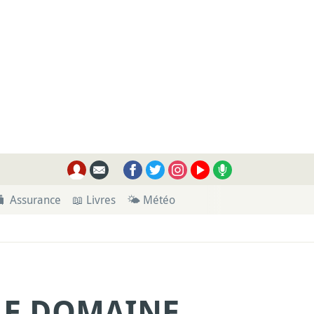
🧳 Assurance
📖 Livres
🌤 Météo
LE DOMAINE