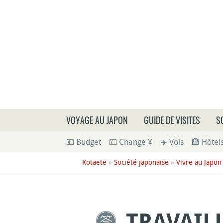
Que
VOYAGE AU JAPON
GUIDE DE VISITES
S
💶 Budget
💴 Change ¥
✈️ Vols
🏨 Hôtel
Kotaete
»
Société japonaise
»
Vivre au Japon
TRAVAIL