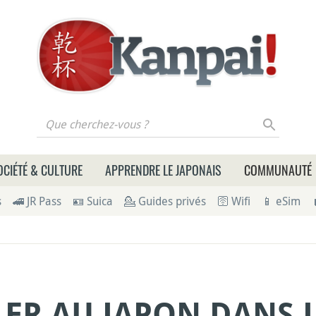
 cherchez-vous ?
OCIÉTÉ & CULTURE
APPRENDRE LE JAPONAIS
COMMUNAUTÉ
s
🚄 JR Pass
🪪 Suica
💁 Guides privés
🛜 Wifi
📱 eSim
LER AU JAPON DANS 