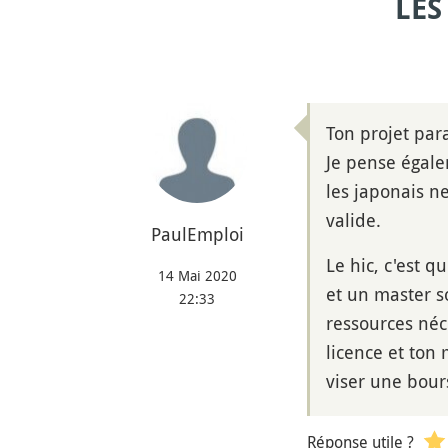
LES
Ton projet par
Je pense égale
les japonais ne
valide.
PaulEmploi
Le hic, c'est 
14 Mai 2020
et un master s
22:33
ressources néc
licence et ton
viser une bour
Réponse utile ?