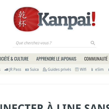
 cherchez-vous ?
OCIÉTÉ & CULTURE
APPRENDRE LE JAPONAIS
COMMUNAUTÉ
s
🚄 JR Pass
🪪 Suica
💁 Guides privés
🛜 Wifi
📱 eSim
NECTER À LINE SANS