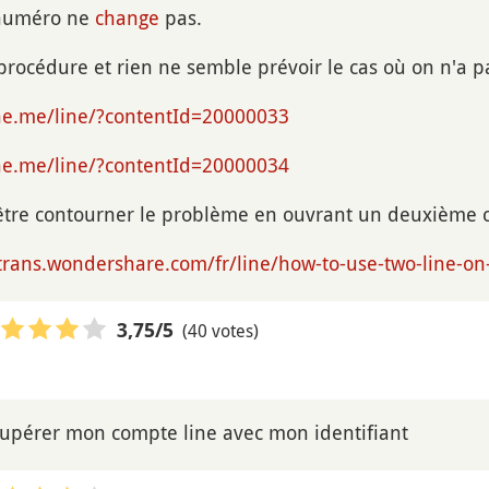
 numéro ne
change
pas.
 procédure et rien ne semble prévoir le cas où on n'a p
ine.me/line/?contentId=20000033
ine.me/line/?contentId=20000034
être contourner le problème en ouvrant un deuxième 
trans.wondershare.com/fr/line/how-to-use-two-line-o
(40 votes)
3,75
/5
cupérer mon compte line avec mon identifiant