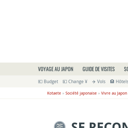
Que
VOYAGE AU JAPON
GUIDE DE VISITES
S
💶 Budget
💴 Change ¥
✈️ Vols
🏨 Hôtel
Kotaete
»
Société japonaise
»
Vivre au Japon
SE RECON