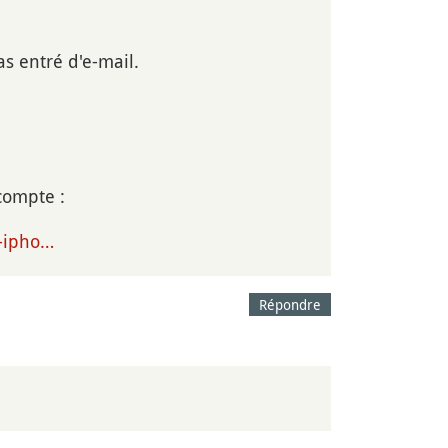
as entré d'e-mail.
compte :
n-ipho…
Répondre