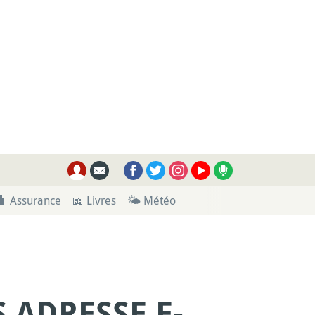
🧳 Assurance
📖 Livres
🌤 Météo
 ADRESSE E-