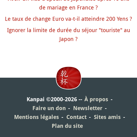
de mariage en France ?
Le taux de change Euro va-t-il atteindre 200 Yens ?
Ignorer la limite de durée du séjour "touriste" au
Japon ?
Kanpai ©2000-2026
À propos
Faire un don
Newsletter
Mentions légales
Contact
Sites amis
Plan du site