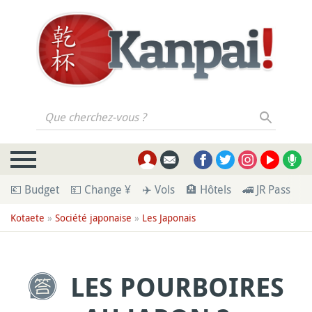
Que cherchez-vous ?
💶 Budget
💴 Change ¥
✈️ Vols
🏨 Hôtels
🚄 JR Pass
🪪
Kotaete
»
Société japonaise
»
Les Japonais
LES POURBOIRES