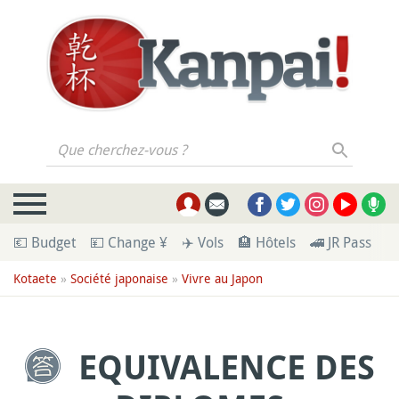
Que cherchez-vous ?
💶 Budget
💴 Change ¥
✈️ Vols
🏨 Hôtels
🚄 JR Pass
🪪
Kotaete
»
Société japonaise
»
Vivre au Japon
EQUIVALENCE DES