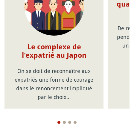
quat
De ret
pendan
un d
Le complexe de
l'expatrié au Japon
On se doit de reconnaître aux
expatriés une forme de courage
dans le renoncement impliqué
par le choix…