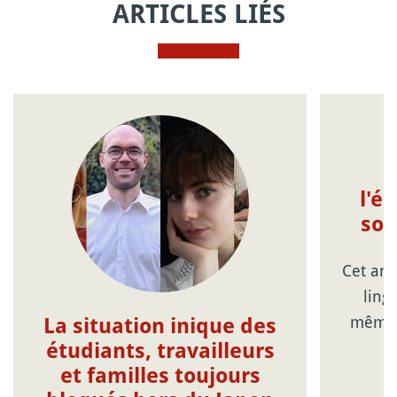
ARTICLES LIÉS
L
l'é
sou
Cet art
ling
même s
La situation inique des
étudiants, travailleurs
et familles toujours