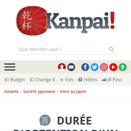
Que cherchez-vous ?
💶 Budget
💴 Change ¥
✈️ Vols
🏨 Hôtels
🚄 JR Pass
🪪
Kotaete
»
Société japonaise
»
Vivre au Japon
DURÉE