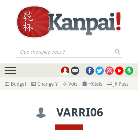
Que cherchez-vous ?
💶 Budget
💴 Change ¥
✈️ Vols
🏨 Hôtels
🚄 JR Pass
🪪
VARRI06