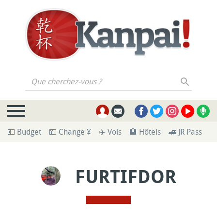
Que cherchez-vous ?
💶 Budget
💴 Change ¥
✈️ Vols
🏨 Hôtels
🚄 JR Pass
🪪
FURTIFDOR