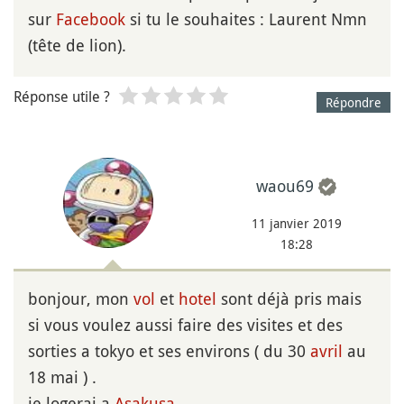
sur
Facebook
si tu le souhaites : Laurent Nmn
(tête de lion).
Réponse utile ?
Répondre
waou69
11 janvier 2019
18:28
bonjour, mon
vol
et
hotel
sont déjà pris mais
si vous voulez aussi faire des visites et des
sorties a tokyo et ses environs ( du 30
avril
au
18 mai ) .
je logerai a
Asakusa
.