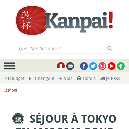
Que cherchez-vous ?
💶 Budget
💴 Change ¥
✈️ Vols
🏨 Hôtels
🚄 JR Pass
🪪
Isshoni
SÉJOUR À TOKYO