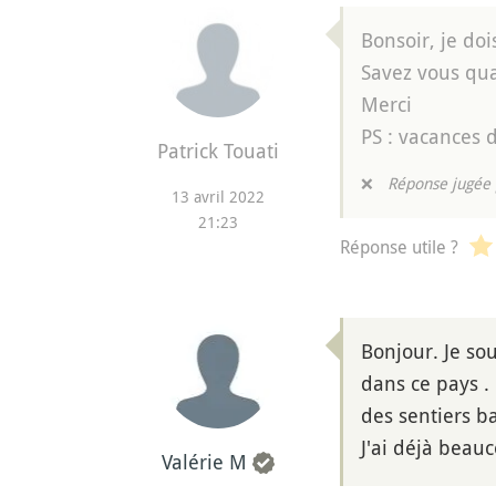
Bonsoir, je do
Savez vous qua
Merci
PS : vacances d
Patrick Touati
❌
Réponse jugée 
13 avril 2022
21:23
Réponse utile ?
Bonjour. Je so
dans ce pays .
des sentiers ba
J'ai déjà beau
Valérie M