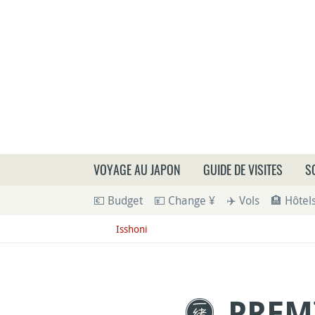
Que
VOYAGE AU JAPON
GUIDE DE VISITES
S
💶 Budget
💴 Change ¥
✈️ Vols
🏨 Hôtel
Isshoni
PREM