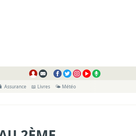
🧳 Assurance
📖 Livres
🌤 Météo
 AU 2ÈME