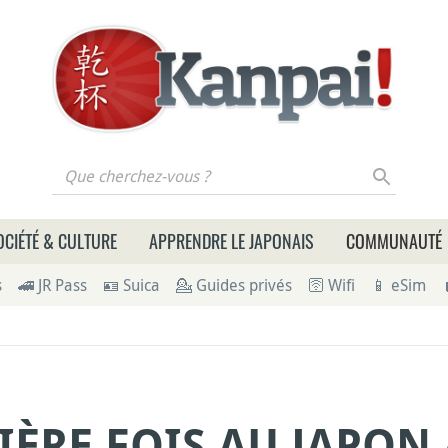
 cherchez-vous ?
OCIÉTÉ & CULTURE
APPRENDRE LE JAPONAIS
COMMUNAUTÉ
s
🚄 JR Pass
🪪 Suica
💁 Guides privés
🛜 Wifi
📱 eSim
IÈRE FOIS AU JAPON