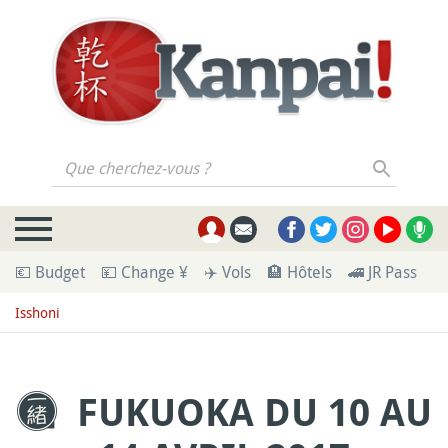
Que cherchez-vous ?
💶 Budget
💴 Change ¥
✈️ Vols
🏨 Hôtels
🚄 JR Pass
🪪
Isshoni
FUKUOKA DU 10 AU