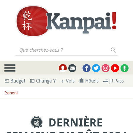
Que cherchez-vous ?
💶 Budget
💴 Change ¥
✈️ Vols
🏨 Hôtels
🚄 JR Pass
🪪
Isshoni
DERNIÈRE