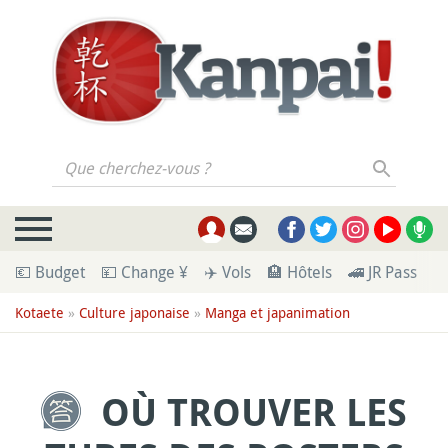
Que cherchez-vous ?
💶 Budget
💴 Change ¥
✈️ Vols
🏨 Hôtels
🚄 JR Pass
🪪
Kotaete
»
Culture japonaise
»
Manga et japanimation
OÙ TROUVER LES