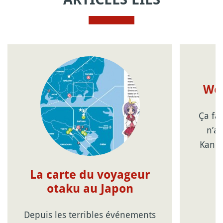
Wel
Ça fa
n’a
Kanpa
La carte du voyageur
otaku au Japon
Depuis les terribles événements