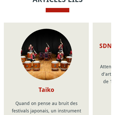
SDN48
Attenti
d'arti
de 18
Taiko
Quand on pense au bruit des
festivals japonais, un instrument