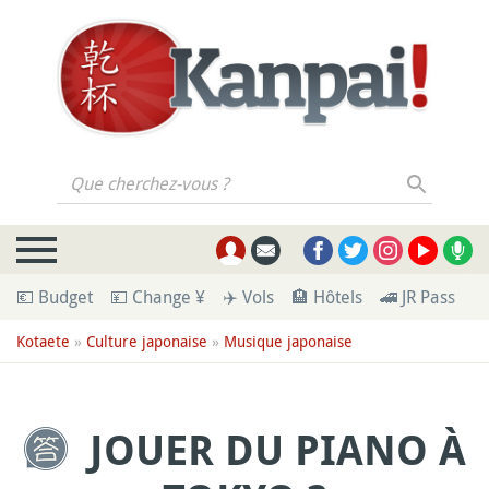
Que cherchez-vous ?
💶 Budget
💴 Change ¥
✈️ Vols
🏨 Hôtels
🚄 JR Pass
🪪
Kotaete
»
Culture japonaise
»
Musique japonaise
JOUER DU PIANO À