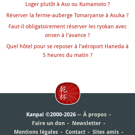
Loger plutôt à Aso ou Kumamoto ?
Réserver la ferme-auberge Tomaryanse à Asuka ?
Faut-il obligatoirement réserver les ryokan avec
onsen à l'avance ?
Quel hôtel pour se reposer à l'aéroport Haneda à
5 heures du matin ?
Kanpai ©2000-2026
À propos
Faire un don
Newsletter
Mentions légales
Contact
Sites amis