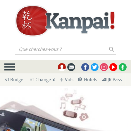
Que cherchez-vous ?
💶 Budget
💴 Change ¥
✈️ Vols
🏨 Hôtels
🚄 JR Pass
🪪