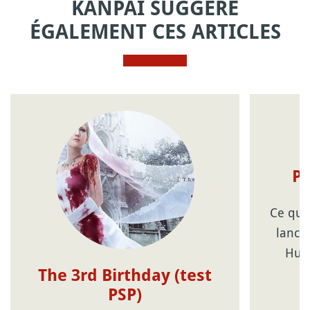
KANPAI SUGGÈRE
ÉGALEMENT CES ARTICLES
Po
Ce qui 
lance
Hunt
The 3rd Birthday (test
PSP)