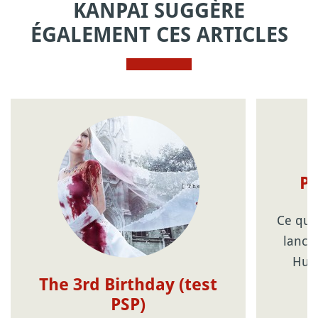
KANPAI SUGGÈRE
ÉGALEMENT CES ARTICLES
Po
Ce qui 
lance
Hunt
The 3rd Birthday (test
PSP)