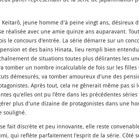
Keitarô, jeune homme d'à peine vingt ans, désireux de 
sse réalisée avec une amie quinze ans auparavant. Tou
fois le concours d'entrée. La série démarre sur un conc
 pension et des bains Hinata, lieu rempli bien entendu d
haînement de situations toutes plus délirantes les un
 va tomber un nombre incalculable de fois sur les fille
cuts démesurés, va tomber amoureux d'une des pension
tagonistes. Après tout, cela ne gênerait même pas si 
ntes qu'elles ont pu l'être dans les précédentes série
gérer plus d'une dizaine de protagonistes dans une h
e souligné.
e fait discrète et peu innovante, elle reste convenabl
 qui reflète parfaitement l'esprit de la série. Côté sei