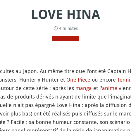
LOVE HINA
⏱ 4 minutes
s cultes au Japon. Au même titre que l'ont été Captain 
onsters, Hunter x Hunter et
One Piece
ou encore
Tenni
tour de cette série : après les
manga
et l'
anime
vienn
n tas de produits dérivés n'ayant de limite que l'imagin
uelle n'ait pas épargné Love Hina : après la diffusion 
voir plus bas) ont été réalisés puis diffusés sur le mar
ée ? Facile : sa bonne humeur constante, son scénario d
 vieux panel représentatif de la série de japanimation p