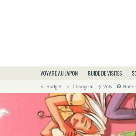
Que
VOYAGE AU JAPON
GUIDE DE VISITES
S
💶 Budget
💴 Change ¥
✈️ Vols
🏨 Hôtel