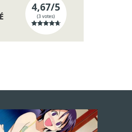
4,67
/5
É
(3 votes)