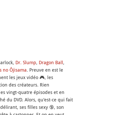
Harlock,
Dr. Slump
,
Dragon Ball
,
s no Ôjisama
. Preuve en est le
ent les jeux vidéo
🎮
, les
ation des créateurs. Rien
des vingt-quatre épisodes et en
ché du DVD. Alors, qu'est-ce qui fait
élirant, ses filles sexy
🔞
, son
rête à cartonner. Et on en veut