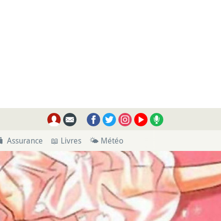
🧳 Assurance
📖 Livres
🌤 Météo