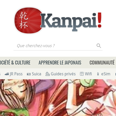
 cherchez-vous ?
OCIÉTÉ & CULTURE
APPRENDRE LE JAPONAIS
COMMUNAUTÉ
s
🚄 JR Pass
🪪 Suica
💁 Guides privés
🛜 Wifi
📱 eSim