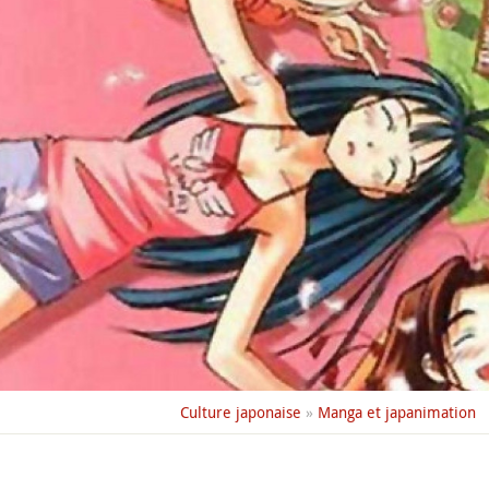
Culture japonaise
»
Manga et japanimation