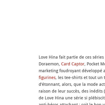
Love Hina fait partie de ces série
Doraemon,
Card Captor
, Pocket M
marketing foudroyant développé au
figurines
, les tee-shirts et tout u
d'étonnant, alors, que la mode act
raison de leur succès, des inédits (
de Love Hina une série si plébiscit
anti-héros attachant ; soit le bon