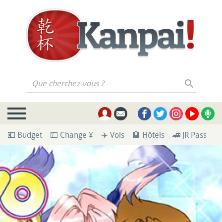
Que cherchez-vous ?
💶 Budget
💴 Change ¥
✈️ Vols
🏨 Hôtels
🚄 JR Pass
🪪