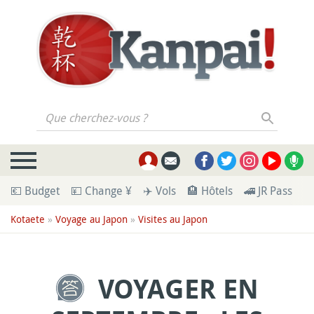
Que cherchez-vous ?
💶 Budget
💴 Change ¥
✈️ Vols
🏨 Hôtels
🚄 JR Pass
🪪
Kotaete
»
Voyage au Japon
»
Visites au Japon
VOYAGER EN