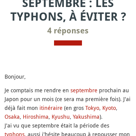
SEPTEMBRE : LES
TYPHONS, À ÉVITER ?
4 réponses
Bonjour,
Je comptais me rendre en
septembre
prochain au
Japon pour un mois (ce sera ma première fois). J'ai
déjà fait mon
itinéraire
(en gros
Tokyo
,
Kyoto
,
Osaka
,
Hiroshima
,
Kyushu
,
Yakushima
).
J'ai vu que septembre était la période des
typhons
, aussi j'hésite beaucoup à repousser mon