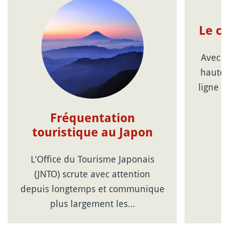
Le c
Avec l
haute 
ligne d
Fréquentation
touristique au Japon
L'Office du Tourisme Japonais
(JNTO) scrute avec attention
depuis longtemps et communique
plus largement les…