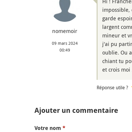
Hi ! Franche
impossible, 
garde espoir
largent com
nomemoir
mineur et vr
09 mars 2024
j'ai pu part
00:49
oublie. Ou a
chiant tu po
et crois moi 
Réponse utile ?
Ajouter un commentaire
Votre nom
*