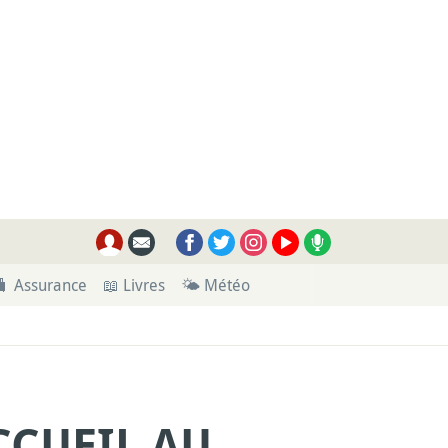
🧳 Assurance
📖 Livres
🌤 Météo
CCUEIL AU