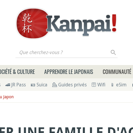
 cherchez-vous ?
OCIÉTÉ & CULTURE
APPRENDRE LE JAPONAIS
COMMUNAUTÉ
s
🚄 JR Pass
🪪 Suica
💁 Guides privés
🛜 Wifi
📱 eSim
u Japon
ER UNE FAMILLE D'A