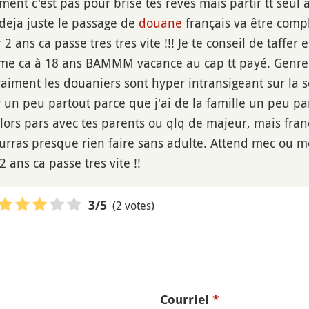
ment c'est pas pour brisé tes rêves mais partir tt seul 
deja juste le passage de
douane
français va être comp
 2 ans ca passe tres tres vite !!! Je te conseil de taffe
me ca à 18 ans BAMMM vacance au cap tt payé. Genre 
aiment les douaniers sont hyper intransigeant sur la s
ir un peu partout parce que j'ai de la famille un peu 
lors pars avec tes parents ou qlq de majeur, mais fra
urras presque rien faire sans adulte. Attend mec ou m
2 ans ca passe tres vite !!
(2 votes)
3
/5
Courriel
*