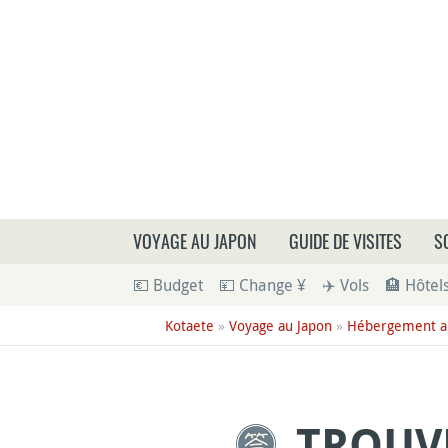
Que
VOYAGE AU JAPON
GUIDE DE VISITES
S
💶 Budget
💴 Change ¥
✈️ Vols
🏨 Hôtel
Kotaete
»
Voyage au Japon
»
Hébergement a
TROUV