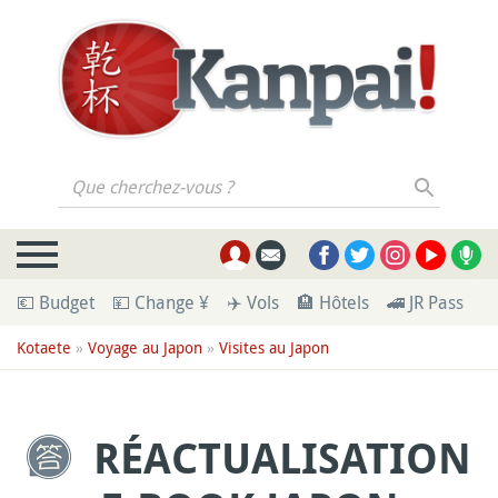
Que cherchez-vous ?
💶 Budget
💴 Change ¥
✈️ Vols
🏨 Hôtels
🚄 JR Pass
🪪
Kotaete
»
Voyage au Japon
»
Visites au Japon
RÉACTUALISATION