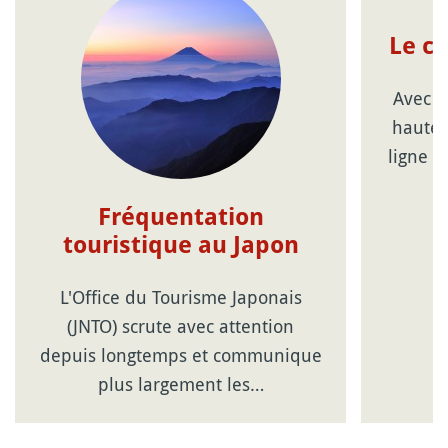
Le c
Avec l
haute 
ligne d
Fréquentation
touristique au Japon
L'Office du Tourisme Japonais
(JNTO) scrute avec attention
depuis longtemps et communique
plus largement les…