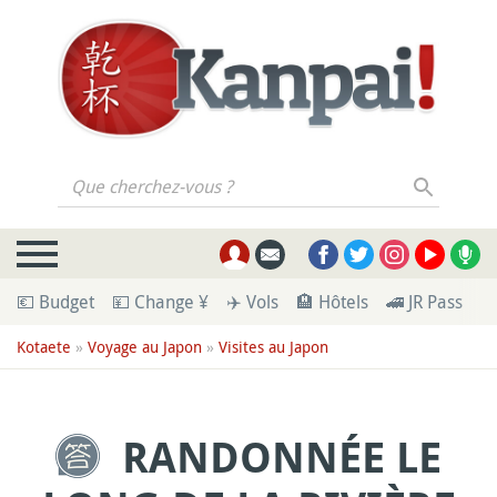
Que cherchez-vous ?
💶 Budget
💴 Change ¥
✈️ Vols
🏨 Hôtels
🚄 JR Pass
🪪
Kotaete
»
Voyage au Japon
»
Visites au Japon
RANDONNÉE LE