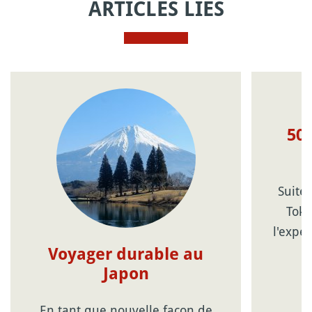
ARTICLES LIÉS
50 
Suite 
Toky
l'expé
Voyager durable au
Japon
En tant que nouvelle façon de