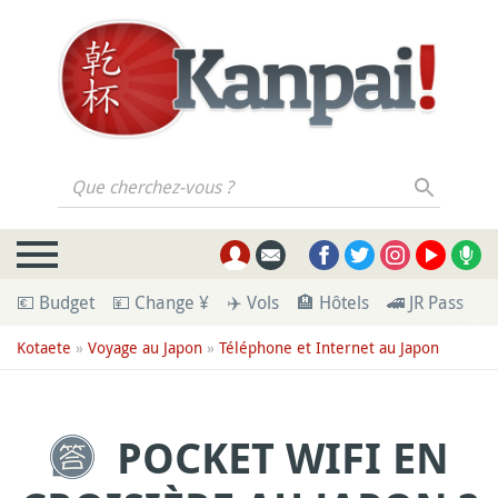
Que cherchez-vous ?
💶 Budget
💴 Change ¥
✈️ Vols
🏨 Hôtels
🚄 JR Pass
🪪
Kotaete
»
Voyage au Japon
»
Téléphone et Internet au Japon
POCKET WIFI EN