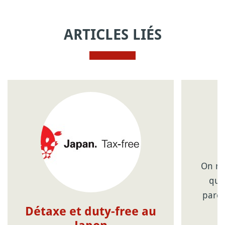
ARTICLES LIÉS
On ne
que
parco
Détaxe et duty-free au