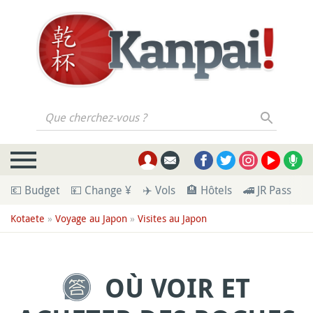
Que cherchez-vous ?
💶 Budget
💴 Change ¥
✈️ Vols
🏨 Hôtels
🚄 JR Pass
🪪
Kotaete
»
Voyage au Japon
»
Visites au Japon
OÙ VOIR ET