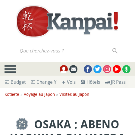
Que cherchez-vous ?
💶 Budget
💴 Change ¥
✈️ Vols
🏨 Hôtels
🚄 JR Pass
🪪
Kotaete
»
Voyage au Japon
»
Visites au Japon
OSAKA : ABENO