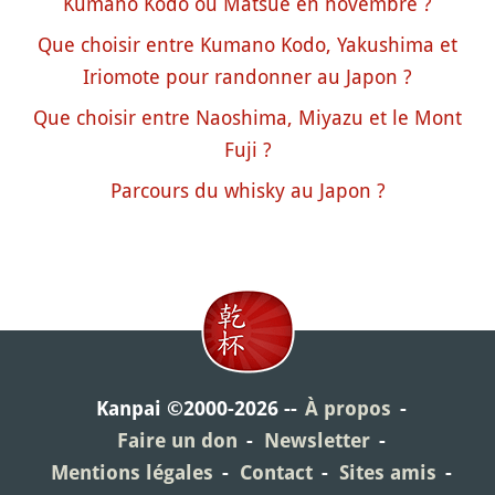
Kumano Kodo ou Matsue en novembre ?
Que choisir entre Kumano Kodo, Yakushima et
Iriomote pour randonner au Japon ?
Que choisir entre Naoshima, Miyazu et le Mont
Fuji ?
Parcours du whisky au Japon ?
Kanpai ©2000-2026
À propos
Faire un don
Newsletter
Mentions légales
Contact
Sites amis