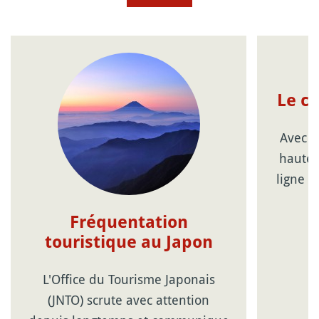
Le c
Avec l
haute 
ligne d
Fréquentation
touristique au Japon
L'Office du Tourisme Japonais
(JNTO) scrute avec attention