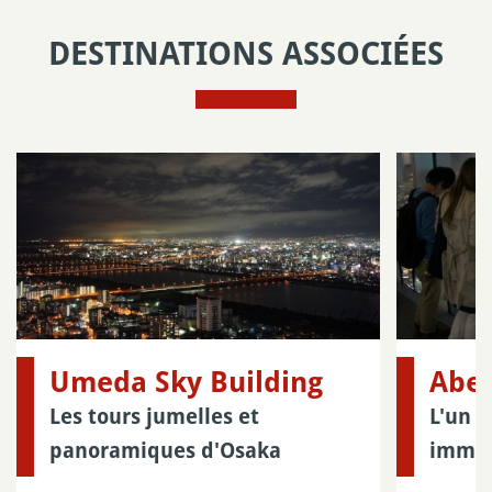
DESTINATIONS ASSOCIÉES
Umeda Sky Building
Abe
Les tours jumelles et
L'un d
panoramiques d'Osaka
immeu