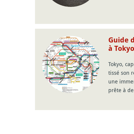
Guide d
à Toky
Tokyo, cap
tissé son
une immen
prête à de