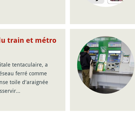
u train et métro
o
itale tentaculaire, a
 réseau ferré comme
se toile d'araignée
sservir…