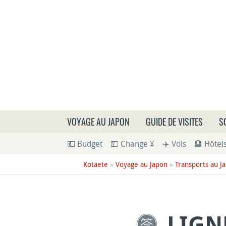
Que
VOYAGE AU JAPON
GUIDE DE VISITES
S
💶 Budget
💴 Change ¥
✈️ Vols
🏨 Hôtel
Kotaete
»
Voyage au Japon
»
Transports au J
LIGN