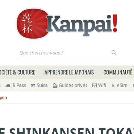
 cherchez-vous ?
OCIÉTÉ & CULTURE
APPRENDRE LE JAPONAIS
COMMUNAUTÉ
s
🚄 JR Pass
🪪 Suica
💁 Guides privés
🛜 Wifi
📱 eSim
apon
E SHINKANSEN TOKA