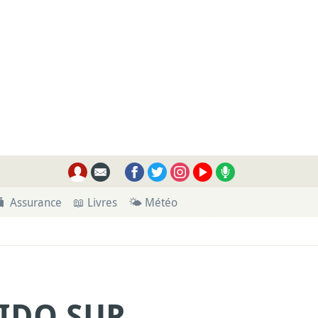
🧳 Assurance
📖 Livres
🌤 Météo
IDO SUR