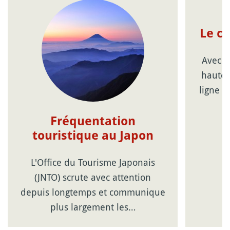
Le c
Avec l
haute 
ligne d
Fréquentation
touristique au Japon
L'Office du Tourisme Japonais
(JNTO) scrute avec attention
depuis longtemps et communique
plus largement les…