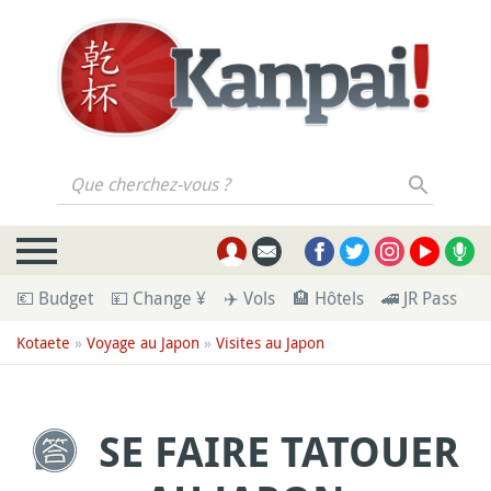
Que cherchez-vous ?
💶 Budget
💴 Change ¥
✈️ Vols
🏨 Hôtels
🚄 JR Pass
🪪
Kotaete
»
Voyage au Japon
»
Visites au Japon
SE FAIRE TATOUER