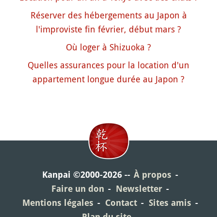
Réserver des hébergements au Japon à
l'improviste fin février, début mars ?
Où loger à Shizuoka ?
Quelles assurances pour la location d'un
appartement longue durée au Japon ?
Kanpai ©2000-2026
À propos
Faire un don
Newsletter
Mentions légales
Contact
Sites amis
Plan du site