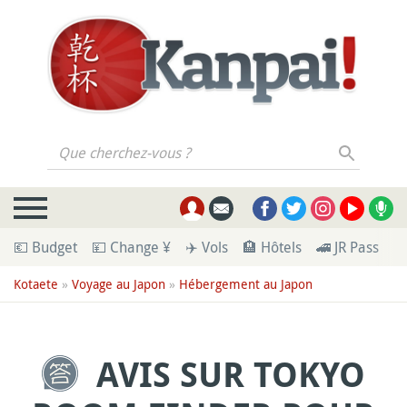
Que cherchez-vous ?
💶 Budget
💴 Change ¥
✈️ Vols
🏨 Hôtels
🚄 JR Pass
🪪
Kotaete
»
Voyage au Japon
»
Hébergement au Japon
AVIS SUR TOKYO