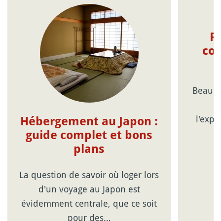
R
con
Beauco
c
l'expé
Hébergement au Japon :
guide complet et bons
plans
La question de savoir où loger lors
d'un voyage au Japon est
évidemment centrale, que ce soit
pour des…