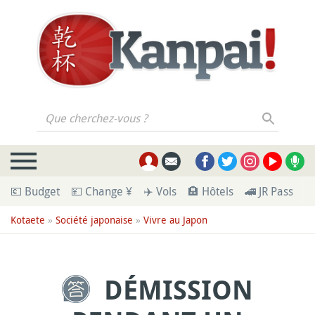
Que cherchez-vous ?
💶 Budget
💴 Change ¥
✈️ Vols
🏨 Hôtels
🚄 JR Pass
🪪
Kotaete
»
Société japonaise
»
Vivre au Japon
DÉMISSION