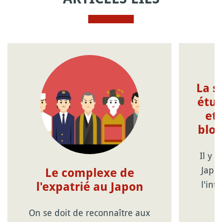
La s
étud
et 
bloq
Il y 
Japon
Le complexe de
l'int
l'expatrié au Japon
On se doit de reconnaître aux