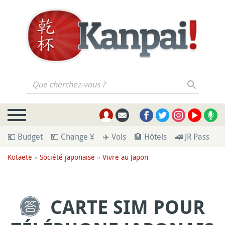
Que cherchez-vous ?
💶 Budget
💴 Change ¥
✈️ Vols
🏨 Hôtels
🚄 JR Pass
🪪
Kotaete
»
Société japonaise
»
Vivre au Japon
CARTE SIM POUR