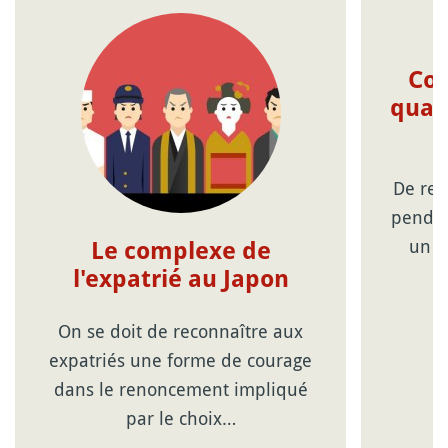
Com
quat
De ret
pendan
un d
Le complexe de
l'expatrié au Japon
On se doit de reconnaître aux
expatriés une forme de courage
dans le renoncement impliqué
par le choix…