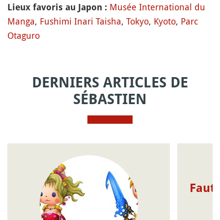
Musée International du
Lieux favoris au Japon :
Manga
,
Fushimi Inari Taisha
,
Tokyo
,
Kyoto
,
Parc
Otaguro
DERNIERS ARTICLES DE
SÉBASTIEN
Faut-
S