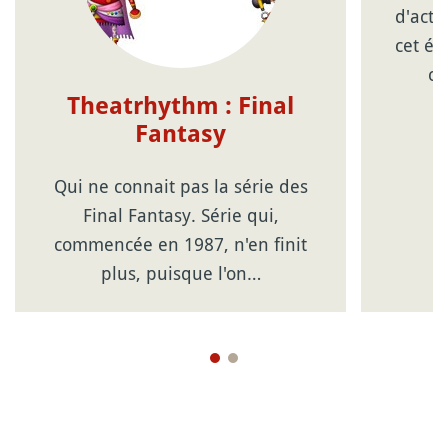
d'actu
cet é
ch
Theatrhythm : Final
Fantasy
Qui ne connait pas la série des
Final Fantasy. Série qui,
commencée en 1987, n'en finit
plus, puisque l'on…