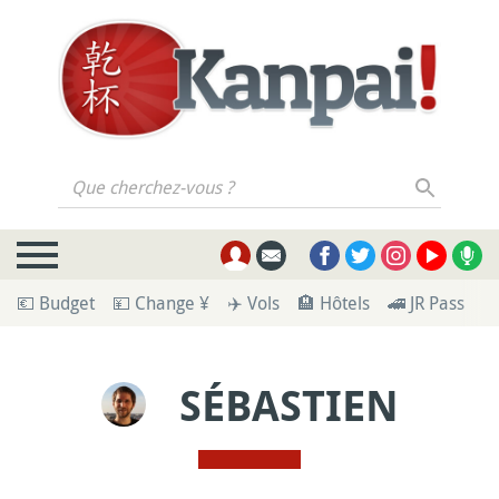
Que cherchez-vous ?
💶 Budget
💴 Change ¥
✈️ Vols
🏨 Hôtels
🚄 JR Pass
🪪
SÉBASTIEN