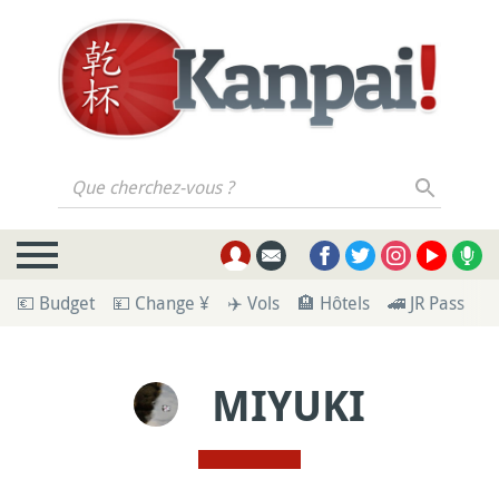
Que cherchez-vous ?
💶 Budget
💴 Change ¥
✈️ Vols
🏨 Hôtels
🚄 JR Pass
🪪
MIYUKI