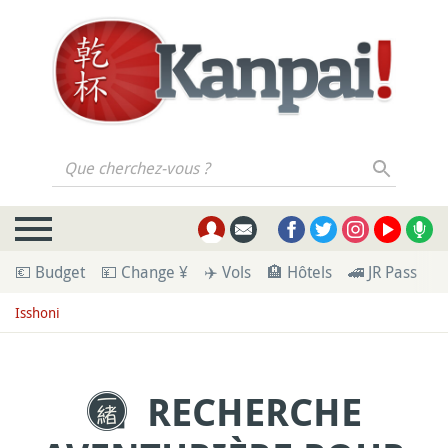
Que cherchez-vous ?
💶 Budget
💴 Change ¥
✈️ Vols
🏨 Hôtels
🚄 JR Pass
🪪
Isshoni
RECHERCHE