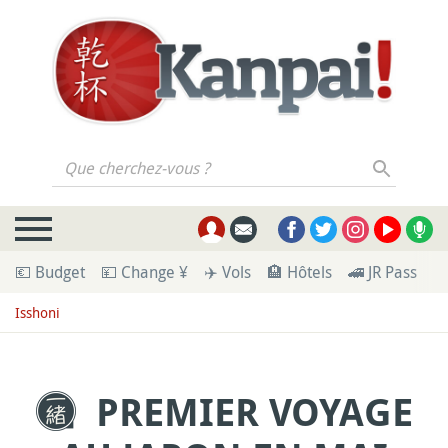
Que cherchez-vous ?
💶 Budget
💴 Change ¥
✈️ Vols
🏨 Hôtels
🚄 JR Pass
🪪
Isshoni
PREMIER VOYAGE