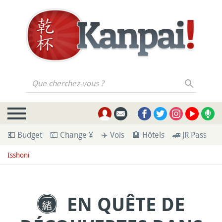
Que cherchez-vous ?
💶 Budget
💴 Change ¥
✈️ Vols
🏨 Hôtels
🚄 JR Pass
🪪
Isshoni
EN QUÊTE DE