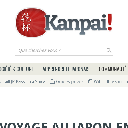
 cherchez-vous ?
OCIÉTÉ & CULTURE
APPRENDRE LE JAPONAIS
COMMUNAUTÉ
s
🚄 JR Pass
🪪 Suica
💁 Guides privés
🛜 Wifi
📱 eSim
VOYAGE AU JAPON EN