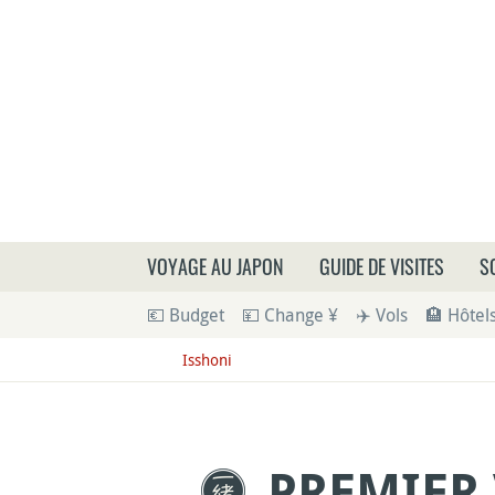
Que
VOYAGE AU JAPON
GUIDE DE VISITES
S
💶 Budget
💴 Change ¥
✈️ Vols
🏨 Hôtel
Isshoni
PREMIER 