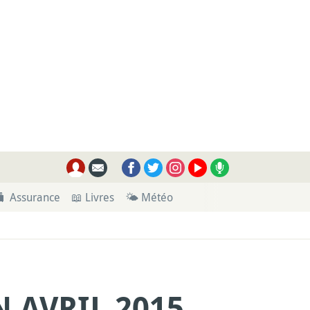
🧳 Assurance
📖 Livres
🌤 Météo
 AVRIL 2015