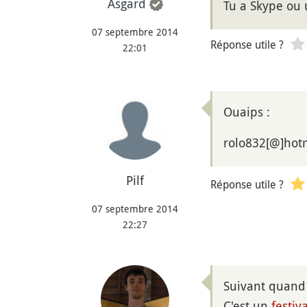
Asgard
Tu a Skype ou 
07 septembre 2014
Réponse utile ?
22:01
Ouaips :
rolo832[@]hotma
Pilf
Réponse utile ?
07 septembre 2014
22:27
Suivant quand 
C'est un
festiva