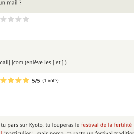
un mail ?
il[.]com (enlève les [ et ] )
(1 vote)
5
/5
tu pars sur Kyoto, tu louperas le
festival de la fertilité
l
"particulier", mais perso, ça reste un festival tradit