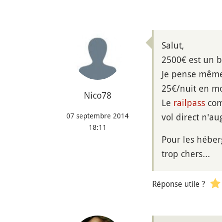
Salut,
2500€ est un 
Je pense même
25€/nuit en m
Nico78
Le
railpass
com
07 septembre 2014
vol direct n'a
18:11
Pour les hébe
trop chers...
Réponse utile ?