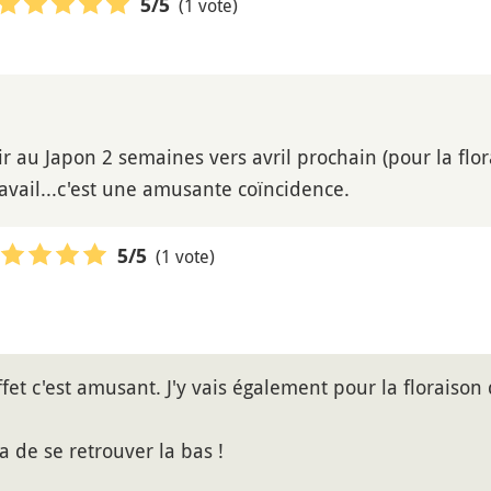
(1 vote)
5
/5
ir au Japon 2 semaines vers avril prochain (pour la flo
ravail...c'est une amusante coïncidence.
(1 vote)
5
/5
effet c'est amusant. J'y vais également pour la floraison 
a de se retrouver la bas !