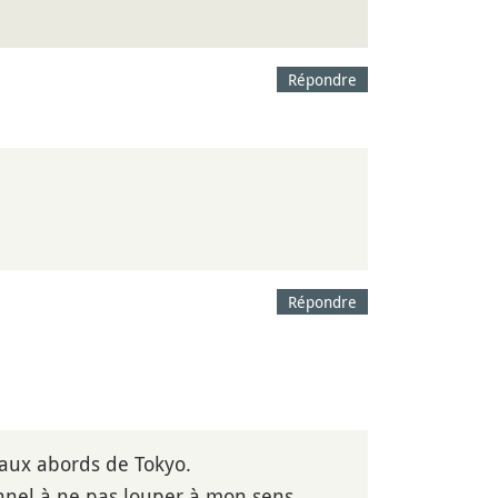
Répondre
Répondre
aux abords de Tokyo.
ionnel à ne pas louper à mon sens