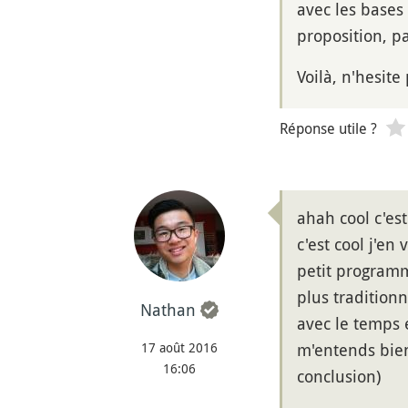
avec les bases 
proposition, p
Voilà, n'hesit
Réponse utile ?
ahah cool c'es
c'est cool j'e
petit programm
plus tradition
Nathan
avec le temps e
17 août 2016
m'entends bien
16:06
conclusion)