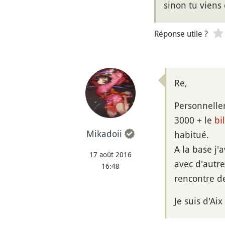
sinon tu viens
Réponse utile ?
Re,
Personnelle
3000 + le
bi
Mikadoii
habitué.
A la base j'
17 août 2016
avec d'autre
16:48
rencontre de
Je suis d'Ai