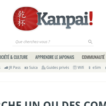
 cherchez-vous ?
OCIÉTÉ & CULTURE
APPRENDRE LE JAPONAIS
COMMUNAUTÉ
s
🚄 JR Pass
🪪 Suica
💁 Guides privés
🛜 Wifi
📱 eSim
RCHE UN OU DES C