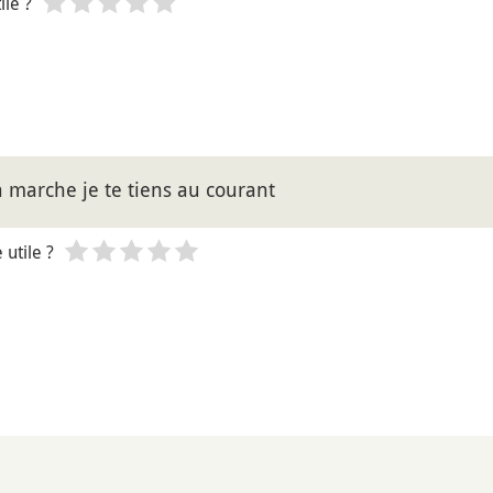
le ?
a marche je te tiens au courant
utile ?