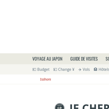
Que
VOYAGE AU JAPON
GUIDE DE VISITES
S
💶 Budget
💴 Change ¥
✈️ Vols
🏨 Hôtel
Isshoni
JE CHE