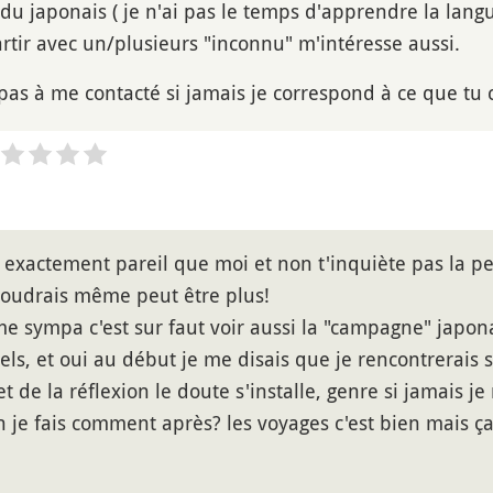
du japonais ( je n'ai pas le temps d'apprendre la langue
artir avec un/plusieurs "inconnu" m'intéresse aussi.
e pas à me contacté si jamais je correspond à ce que tu 
t exactement pareil que moi et non t'inquiète pas la pe
n voudrais même peut être plus!
e sympa c'est sur faut voir aussi la "campagne" japona
nels, et oui au début je me disais que je rencontrerai
t de la réflexion le doute s'installe, genre si jamais j
 je fais comment après? les voyages c'est bien mais ça 