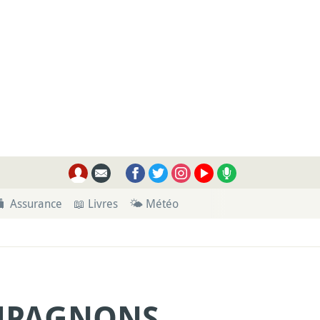
🧳 Assurance
📖 Livres
🌤 Météo
OMPAGNONS