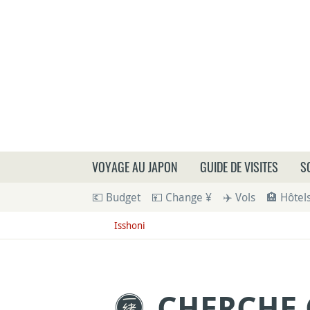
Que
VOYAGE AU JAPON
GUIDE DE VISITES
S
💶 Budget
💴 Change ¥
✈️ Vols
🏨 Hôtel
Isshoni
CHERCHE 