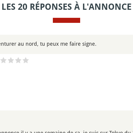
LES 20 RÉPONSES À L'ANNONCE
enturer au nord, tu peux me faire signe.
annonce il y a une semaine de ça, je suis sur Tokyo du 2