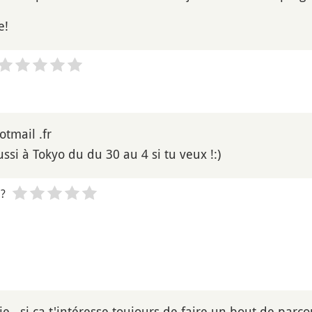
e!
tmail .fr
ussi à Tokyo du du 30 au 4 si tu veux !:)
 ?
ie , si ça t'intéresse toujours de faire un bout de par