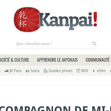
 cherchez-vous ?
OCIÉTÉ & CULTURE
APPRENDRE LE JAPONAIS
COMMUNAUTÉ
s
🚄 JR Pass
🪪 Suica
💁 Guides privés
🛜 Wifi
📱 eSim
COMPAGNON DE MI-JU