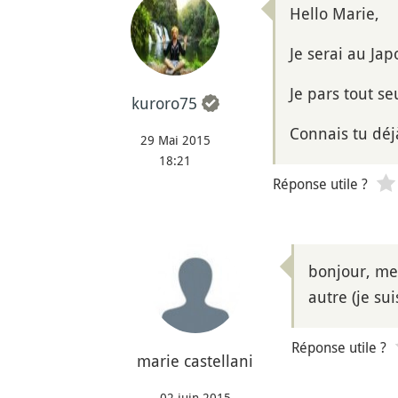
Hello Marie,
Je serai au Ja
Je pars tout se
kuroro75
Connais tu dé
29 Mai 2015
18:21
Réponse utile ?
bonjour, mer
autre (je su
Réponse utile ?
marie castellani
02 juin 2015