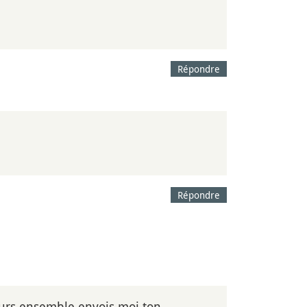
Répondre
Répondre
cours ensemble envois moi ton