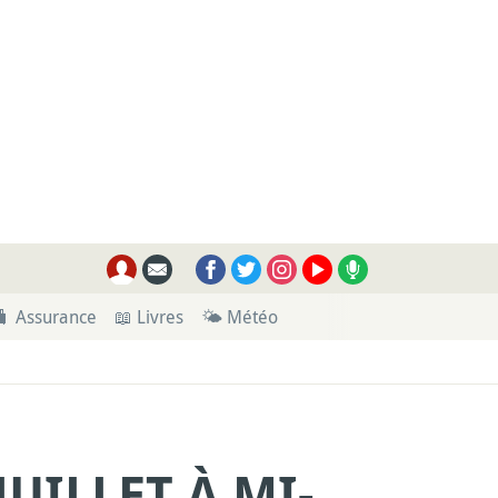
🧳 Assurance
📖 Livres
🌤 Météo
ILLET À MI-