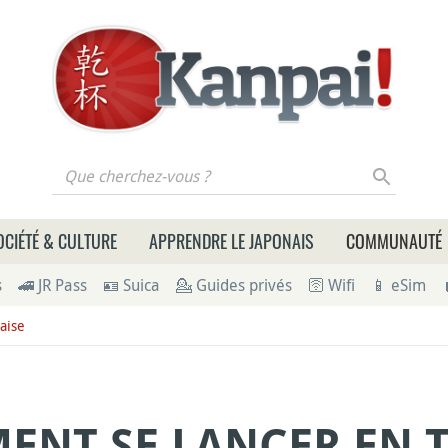
 cherchez-vous ?
OCIÉTÉ & CULTURE
APPRENDRE LE JAPONAIS
COMMUNAUTÉ
s
🚄 JR Pass
🪪 Suica
💁 Guides privés
🛜 Wifi
📱 eSim
aise
ENT SE LANCER EN 