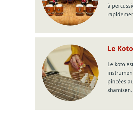
à percussi
rapideme
Le Koto
Le koto es
instrument
pincées a
shamisen.