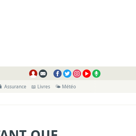
🧳 Assurance
📖 Livres
🌤 Météo
TANT QUE