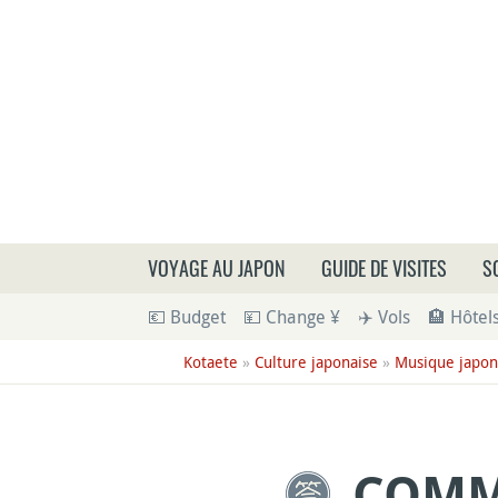
Que
VOYAGE AU JAPON
GUIDE DE VISITES
S
💶 Budget
💴 Change ¥
✈️ Vols
🏨 Hôtel
Kotaete
»
Culture japonaise
»
Musique japon
COMM