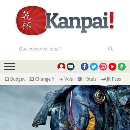
Que cherchez-vous ?
💶 Budget
💴 Change ¥
✈️ Vols
🏨 Hôtels
🚄 JR Pass
🪪