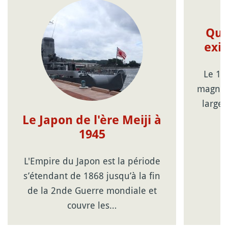
Que
exi
Le 11
magnit
large 
Le Japon de l'ère Meiji à
1945
L'Empire du Japon est la période
s’étendant de 1868 jusqu’à la fin
de la 2nde Guerre mondiale et
couvre les…