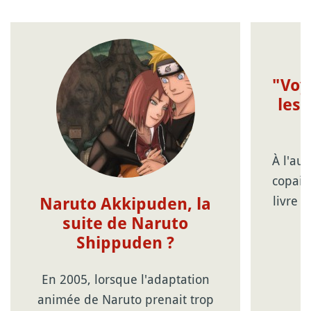
"Voy
les 
À l'au
copain
livre 
Naruto Akkipuden, la
suite de Naruto
Shippuden ?
En 2005, lorsque l'adaptation
animée de Naruto prenait trop