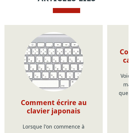
Com
ca
Voici
man
quest
Comment écrire au
clavier japonais
Lorsque l'on commence à