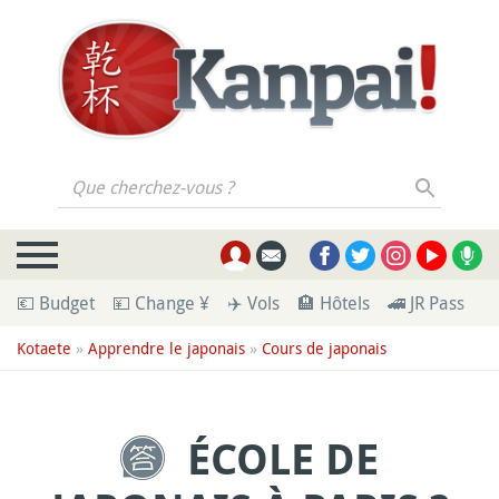
Que cherchez-vous ?
💶 Budget
💴 Change ¥
✈️ Vols
🏨 Hôtels
🚄 JR Pass
🪪
Kotaete
»
Apprendre le japonais
»
Cours de japonais
ÉCOLE DE