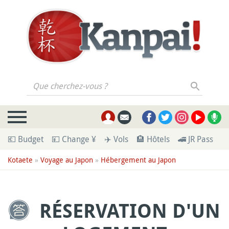
Que cherchez-vous ?
💶 Budget
💴 Change ¥
✈️ Vols
🏨 Hôtels
🚄 JR Pass
🪪
Kotaete
»
Voyage au Japon
»
Hébergement au Japon
RÉSERVATION D'UN