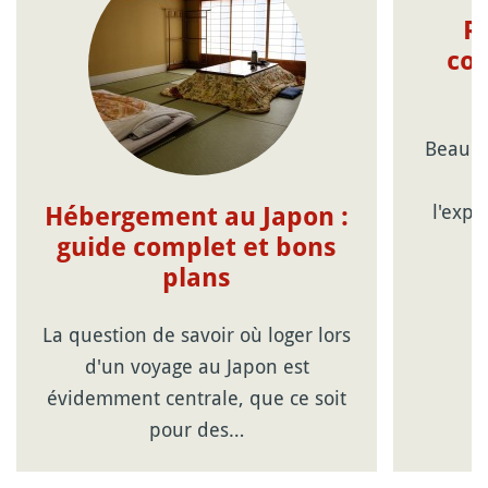
R
con
Beauco
c
l'expé
Hébergement au Japon :
guide complet et bons
plans
La question de savoir où loger lors
d'un voyage au Japon est
évidemment centrale, que ce soit
pour des…