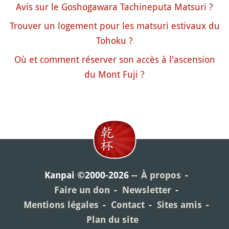
Avis sur le Goshogawara Tachineputa Matsuri ?
Trouver un logement pour les matsuri estivaux du
Tohoku ?
Où et comment réserver son accès à l'ascension
du Mont Fuji ?
Kanpai ©2000-2026
À propos
Faire un don
Newsletter
Mentions légales
Contact
Sites amis
Plan du site