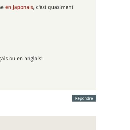
ême
en Japonais
, c'est quasiment
çais ou en anglais!
Répondre