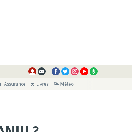
🧳 Assurance
📖 Livres
🌤 Météo
ANJU ?