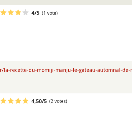
(1 vote)
4
/5
fr/la-recette-du-momiji-manju-le-gateau-automnal-de
(2 votes)
4,50
/5