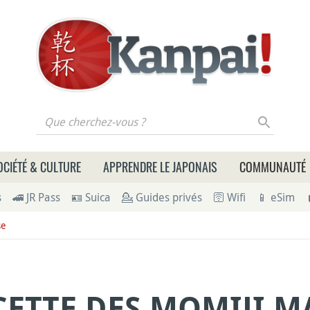
 cherchez-vous ?
OCIÉTÉ & CULTURE
APPRENDRE LE JAPONAIS
COMMUNAUTÉ
s
🚄 JR Pass
🪪 Suica
💁 Guides privés
🛜 Wifi
📱 eSim
se
CETTE DES MOMIJI M