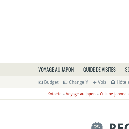
Que
VOYAGE AU JAPON
GUIDE DE VISITES
S
💶 Budget
💴 Change ¥
✈️ Vols
🏨 Hôtel
Kotaete
»
Voyage au Japon
»
Cuisine japonai
RE