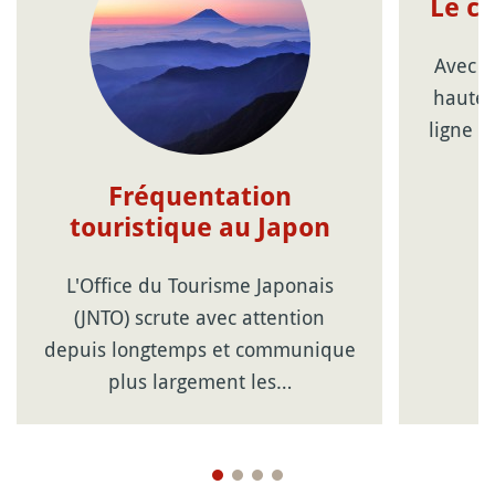
Le c
Avec l
haute 
ligne d
Fréquentation
touristique au Japon
L'Office du Tourisme Japonais
(JNTO) scrute avec attention
depuis longtemps et communique
plus largement les…