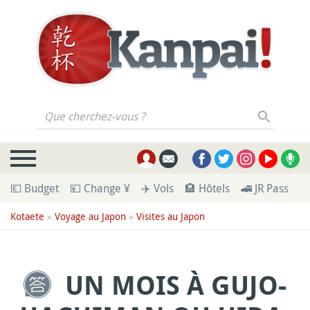
Que cherchez-vous ?
💶 Budget
💴 Change ¥
✈️ Vols
🏨 Hôtels
🚄 JR Pass
🪪
Kotaete
»
Voyage au Japon
»
Visites au Japon
UN MOIS À GUJO-