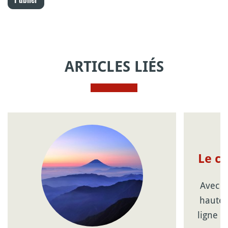
ARTICLES LIÉS
Le c
Avec l
haute 
ligne d