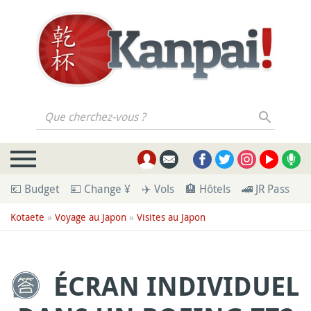
Que cherchez-vous ?
💶 Budget
💴 Change ¥
✈️ Vols
🏨 Hôtels
🚄 JR Pass
🪪
Kotaete
»
Voyage au Japon
»
Visites au Japon
ÉCRAN INDIVIDUEL